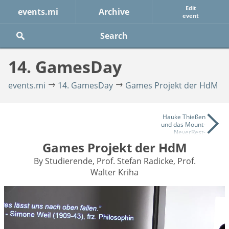
Edit
events.mi
Archive
event
14. GamesDay
events.mi
14. GamesDay
Games Projekt der HdM
Hauke Thießen
und das Mount-
NeverRest-
Team
Games Projekt der HdM
By Studierende, Prof. Stefan Radicke, Prof.
Walter Kriha