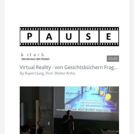
20:05
Virtual Reality - von Gesichtsbüchern Fragerunde
By Rupert Jung, Prof. Walter Kriha