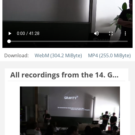
Download:
WebM (304.2 MiByte)
MP4 (255.0 MiByte)
All recordings from the 14. GamesDay