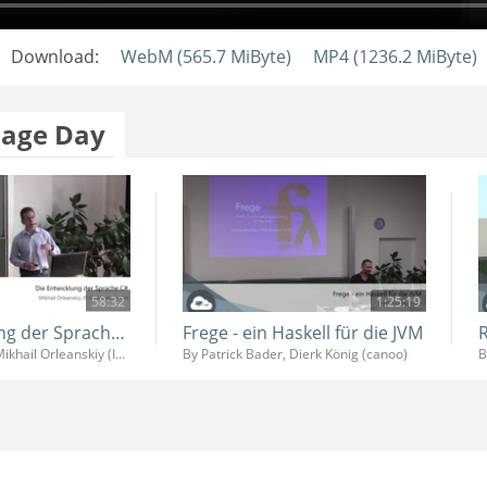
Download:
WebM (565.7 MiByte)
MP4 (1236.2 MiByte)
uage Day
58:32
1:25:19
Die Entwicklung der Sprache C#
Frege - ein Haskell für die JVM
By Patrick Bader, Mikhail Orleanskiy (IT-Designers GmbH)
By Patrick Bader, Dierk König (canoo)
B