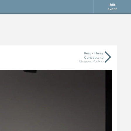
Edit
event
Rust - Three
Concepts to
Memory Safety