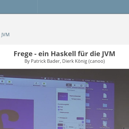
e JVM
Frege - ein Haskell für die JVM
By Patrick Bader, Dierk König (canoo)