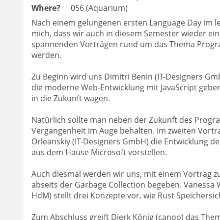
Where?
056 (Aquarium)
Nach einem gelungenen ersten Language Day im le
mich, dass wir auch in diesem Semester wieder ei
spannenden Vorträgen rund um das Thema Progr
werden.
Zu Beginn wird uns Dimitri Benin (IT-Designers Gmb
die moderne Web-Entwicklung mit JavaScript geben 
in die Zukunft wagen.
Natürlich sollte man neben der Zukunft des Prog
Vergangenheit im Auge behalten. Im zweiten Vortra
Orleanskiy (IT-Designers GmbH) die Entwicklung 
aus dem Hause Microsoft vorstellen.
Auch diesmal werden wir uns, mit einem Vortrag zu 
abseits der Garbage Collection begeben. Vanessa
HdM) stellt drei Konzepte vor, wie Rust Speichersic
Zum Abschluss greift Dierk König (canoo) das The