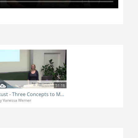
51:16
Rust - Three Concepts to Memory Safety
y Vanessa Werner